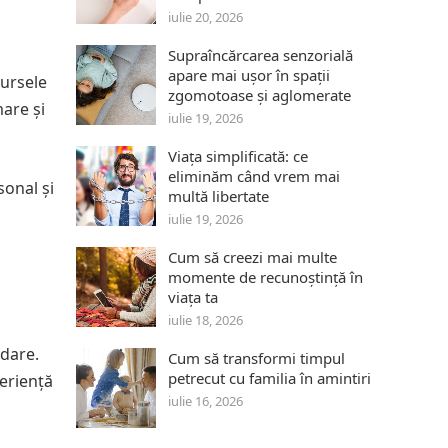
iulie 20, 2026
Supraîncărcarea senzorială
apare mai ușor în spații
sursele
zgomotoase și aglomerate
mare și
iulie 19, 2026
Viața simplificată: ce
eliminăm când vrem mai
sonal și
multă libertate
iulie 19, 2026
Cum să creezi mai multe
momente de recunoștință în
viața ta
iulie 18, 2026
edare.
Cum să transformi timpul
petrecut cu familia în amintiri
periență
iulie 16, 2026