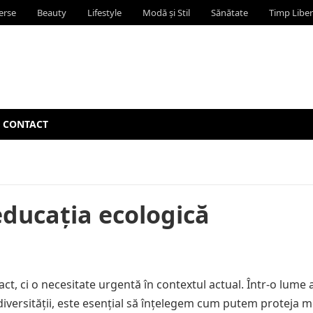
erse
Beauty
Lifestyle
Modă și Stil
Sănătate
Timp Liber
CONTACT
ducația ecologică
t, ci o necesitate urgentă în contextul actual. Într-o lume 
diversității, este esențial să înțelegem cum putem proteja m