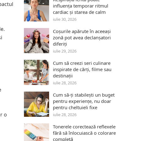
pactul
influența temporar ritmul
cardiac și starea de calm
iulie 30, 2026
e.
Coșurile apărute în aceeași
i
zonă pot avea declanșatori
diferiți
iulie 29, 2026
Cum să creezi seri culinare
inspirate de cărți, filme sau
destinații
iulie 28, 2026
e
Cum să-ți stabilești un buget
pentru experiențe, nu doar
pentru cheltuieli fixe
or o
iulie 28, 2026
Tonerele corectează reflexele
fără să înlocuiască o colorare
completă