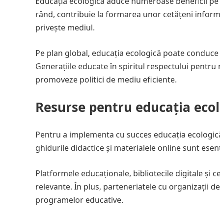
Educația ecologică aduce numeroase beneficii pe te
rând, contribuie la formarea unor cetățeni informaț
privește mediul.
Pe plan global, educația ecologică poate conduce 
Generațiile educate în spiritul respectului pentru 
promoveze politici de mediu eficiente.
Resurse pentru educația eco
Pentru a implementa cu succes educația ecologică
ghidurile didactice și materialele online sunt esen
Platformele educaționale, bibliotecile digitale și 
relevante. În plus, parteneriatele cu organizații 
programelor educative.