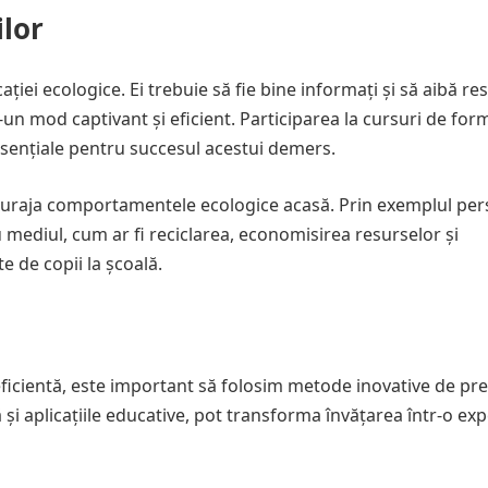
ilor
ției ecologice. Ei trebuie să fie bine informați și să aibă re
n mod captivant și eficient. Participarea la cursuri de for
 esențiale pentru succesul acestui demers.
 încuraja comportamentele ecologice acasă. Prin exemplul per
cu mediul, cum ar fi reciclarea, economisirea resurselor și
e de copii la școală.
eficientă, este important să folosim metode inovative de pr
 și aplicațiile educative, pot transforma învățarea într-o ex