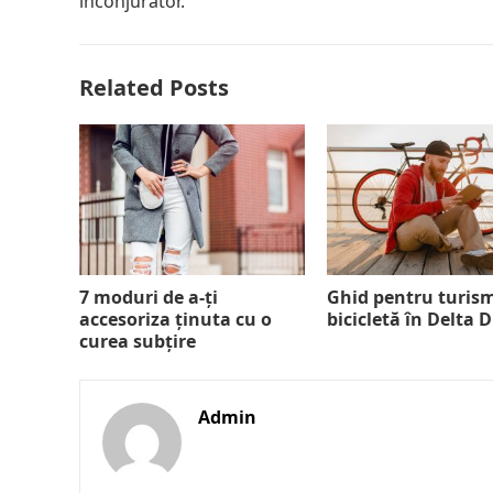
înconjurător.
Related Posts
7 moduri de a-ți
Ghid pentru turis
accesoriza ținuta cu o
bicicletă în Delta 
curea subțire
Admin