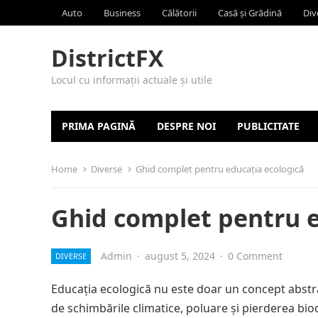
Auto
Business
Călătorii
Casă și Grădină
Div
DistrictFX
Locul cu informații actuale și utile
PRIMA PAGINĂ
DESPRE NOI
PUBLICITATE
Home
Diverse
Ghid complet pentru educația ecologică
Ghid complet pentru e
Admin
·
august 5, 2024
·
0 Comment
DIVERSE
Educația ecologică nu este doar un concept abstrac
de schimbările climatice, poluare și pierderea bio