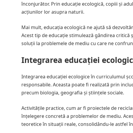
înconjurător. Prin educație ecologică, copiii și adu
acțiunilor lor asupra naturii.
Mai mult, educația ecologică ne ajută să dezvoltă
Acest tip de educație stimulează gândirea critică 
soluții la problemele de mediu cu care ne confru
Integrarea educației ecologi
Integrarea educației ecologice în curriculumul șco
responsabile. Aceasta poate fi realizată prin inclu
precum biologia, geografia și științele sociale.
Activitățile practice, cum ar fi proiectele de recicla
înțelegere concretă a problemelor de mediu. Aceste
teoretice în situații reale, consolidându-le astfel î