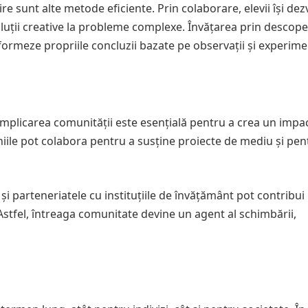
re sunt alte metode eficiente. Prin colaborare, elevii își dez
soluții creative la probleme complexe. Învățarea prin descope
formeze propriile concluzii bazate pe observații și experime
. Implicarea comunității este esențială pentru a crea un impa
aniile pot colabora pentru a susține proiecte de mediu și pen
i parteneriatele cu instituțiile de învățământ pot contribui 
 Astfel, întreaga comunitate devine un agent al schimbării,