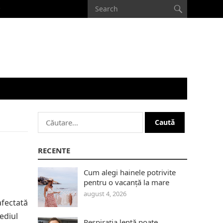
Caută
după:
RECENTE
Cum alegi hainele potrivite
pentru o vacanță la mare
august 4, 2026
afectată
ediul
Respirația lentă poate