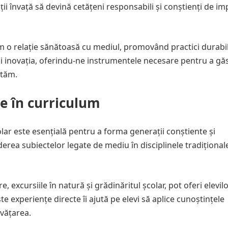
lții învață să devină cetățeni responsabili și conștienți de im
m o relație sănătoasă cu mediul, promovând practici durabil
și inovația, oferindu-ne instrumentele necesare pentru a găs
ntăm.
ce în curriculum
lar este esențială pentru a forma generații conștiente și
derea subiectelor legate de mediu în disciplinele tradițional
re, excursiile în natură și grădinăritul școlar, pot oferi elevil
 experiențe directe îi ajută pe elevi să aplice cunoștințele
nvățarea.