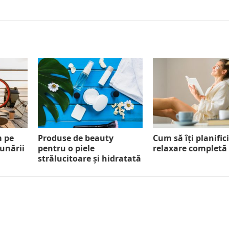
m pe
Produse de beauty
Cum să îți planifici
Dunării
pentru o piele
relaxare completă
strălucitoare și hidratată