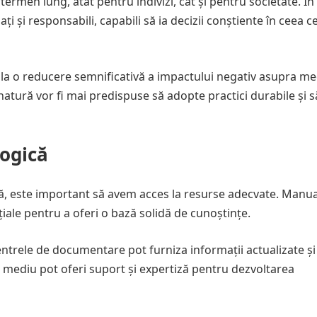
rmen lung, atât pentru indivizi, cât și pentru societate. În
i și responsabili, capabili să ia decizii conștiente în ceea c
la o reducere semnificativă a impactului negativ asupra med
natură vor fi mai predispuse să adopte practici durabile și s
logică
, este important să avem acces la resurse adecvate. Manua
țiale pentru a oferi o bază solidă de cunoștințe.
centrele de documentare pot furniza informații actualizate și
de mediu pot oferi suport și expertiză pentru dezvoltarea