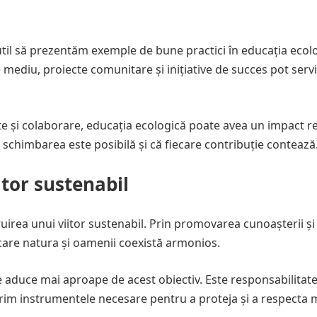
util să prezentăm exemple de bune practici în educația ecol
ediu, proiecte comunitare și inițiative de succes pot serv
e și colaborare, educația ecologică poate avea un impact re
schimbarea este posibilă și că fiecare contribuție contează
itor sustenabil
ruirea unui viitor sustenabil. Prin promovarea cunoașterii și
 care natura și oamenii coexistă armonios.
ne aduce mai aproape de acest obiectiv. Este responsabilitat
ferim instrumentele necesare pentru a proteja și a respecta 