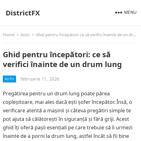
DistrictFX
MENU
Home
Auto
Ghid pentru începători: ce să verifici înainte de un drum lung
Ghid pentru începători: ce să
verifici înainte de un drum lung
februarie 11, 2026
AUTO
Pregătirea pentru un drum lung poate părea
copleșitoare, mai ales dacă ești șofer începător. Însă, o
verificare atentă a mașinii și câteva pregătiri simple te
pot ajuta să călătorești în siguranță și fără griji. Acest
ghid îți oferă pașii esențiali pe care trebuie să îi urmezi
înainte de a porni la drum lung, astfel încât să fii bine