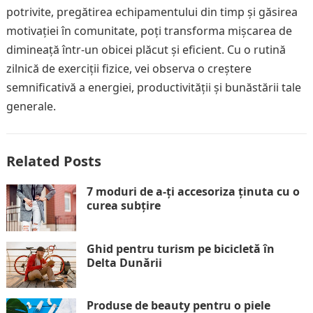
potrivite, pregătirea echipamentului din timp și găsirea
motivației în comunitate, poți transforma mișcarea de
dimineață într-un obicei plăcut și eficient. Cu o rutină
zilnică de exerciții fizice, vei observa o creștere
semnificativă a energiei, productivității și bunăstării tale
generale.
Related Posts
7 moduri de a-ți accesoriza ținuta cu o
curea subțire
Ghid pentru turism pe bicicletă în
Delta Dunării
Produse de beauty pentru o piele