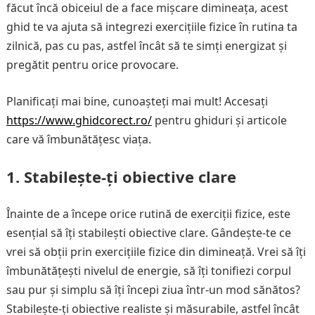
făcut încă obiceiul de a face mișcare dimineața, acest
ghid te va ajuta să integrezi exercițiile fizice în rutina ta
zilnică, pas cu pas, astfel încât să te simți energizat și
pregătit pentru orice provocare.
Planificați mai bine, cunoașteți mai mult! Accesați
https://www.ghidcorect.ro/
pentru ghiduri și articole
care vă îmbunătățesc viața.
1. Stabilește-ți obiective clare
Înainte de a începe orice rutină de exerciții fizice, este
esențial să îți stabilești obiective clare. Gândește-te ce
vrei să obții prin exercițiile fizice din dimineață. Vrei să îți
îmbunătățești nivelul de energie, să îți tonifiezi corpul
sau pur și simplu să îți începi ziua într-un mod sănătos?
Stabilește-ți obiective realiste și măsurabile, astfel încât