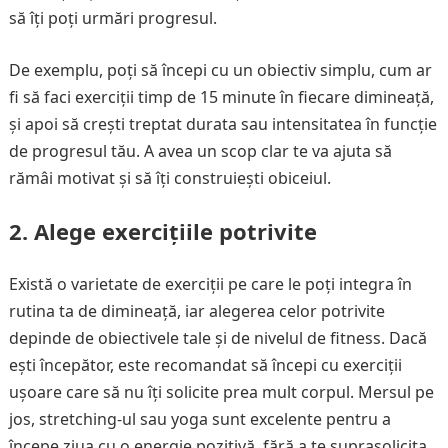
să îți poți urmări progresul.
De exemplu, poți să începi cu un obiectiv simplu, cum ar
fi să faci exerciții timp de 15 minute în fiecare dimineață,
și apoi să crești treptat durata sau intensitatea în funcție
de progresul tău. A avea un scop clar te va ajuta să
rămâi motivat și să îți construiești obiceiul.
2. Alege exercițiile potrivite
Există o varietate de exerciții pe care le poți integra în
rutina ta de dimineață, iar alegerea celor potrivite
depinde de obiectivele tale și de nivelul de fitness. Dacă
ești începător, este recomandat să începi cu exerciții
ușoare care să nu îți solicite prea mult corpul. Mersul pe
jos, stretching-ul sau yoga sunt excelente pentru a
începe ziua cu o energie pozitivă, fără a te suprasolicita.