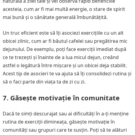
naturală a zilei tale și vei observa rapid beneficiile
acesteia, cum ar fi mai multă energie, o stare de spirit
mai bună și o sănătate generală îmbunătățită.
Un truc eficient este să îți asociezi exercițiile cu un alt
obicei zilnic, cum ar fi băutul cafelei sau pregătirea mic
dejunului. De exemplu, poți face exerciții imediat după
ce te trezești și înainte de a lua micul dejun, creând
astfel o legătură între mișcare și un obicei deja stabilit.
Acest tip de asocieri te va ajuta să îți consolidezi rutina și
să o faci parte din viața ta de zi cu zi.
7. Găsește motivație în comunitate
Dacă te simți descurajat sau ai dificultăți în a-ți menține
rutina de exerciții dimineața, găsește motivație în
comunități sau grupuri care te susțin. Poți să te alături