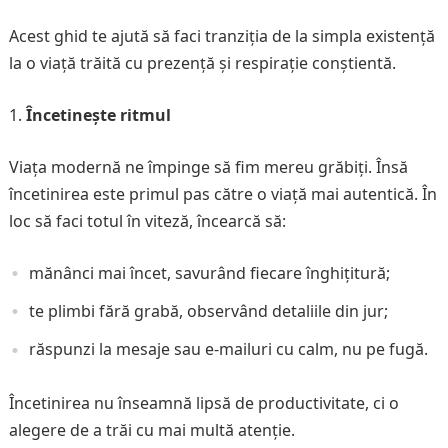
Acest ghid te ajută să faci tranziția de la simpla existență
la o viață trăită cu prezență și respirație conștientă.
Încetinește ritmul
Viața modernă ne împinge să fim mereu grăbiți. Însă
încetinirea este primul pas către o viață mai autentică. În
loc să faci totul în viteză, încearcă să:
mănânci mai încet, savurând fiecare înghițitură;
te plimbi fără grabă, observând detaliile din jur;
răspunzi la mesaje sau e-mailuri cu calm, nu pe fugă.
Încetinirea nu înseamnă lipsă de productivitate, ci o
alegere de a trăi cu mai multă atenție.