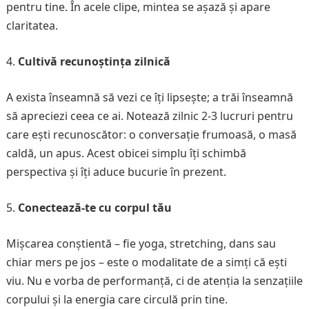
pentru tine. În acele clipe, mintea se așază și apare
claritatea.
Cultivă recunoștința zilnică
A exista înseamnă să vezi ce îți lipsește; a trăi înseamnă
să apreciezi ceea ce ai. Notează zilnic 2-3 lucruri pentru
care ești recunoscător: o conversație frumoasă, o masă
caldă, un apus. Acest obicei simplu îți schimbă
perspectiva și îți aduce bucurie în prezent.
Conectează-te cu corpul tău
Mișcarea conștientă – fie yoga, stretching, dans sau
chiar mers pe jos – este o modalitate de a simți că ești
viu. Nu e vorba de performanță, ci de atenția la senzațiile
corpului și la energia care circulă prin tine.