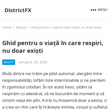
DistrictFX
MENU
Home
Beauty
Ghid pentru o viață în care respiri, nu doar exiști
Ghid pentru o viață în care respiri,
nu doar exiști
ianuarie 28, 2026
BEAUTY
Mulți dintre noi trăim pe pilot automat: alergăm între
responsabilități, bifăm liste interminabile și ne pierdem
în zgomotul cotidian. În tot acest haos, uităm să
respirăm cu adevărat, să ne bucurăm de moment și să
simțim viața din plin. A trăi nu înseamnă doar a exista, ci
a crea un ritm care îți hrănește mintea, corpul și sufletul.