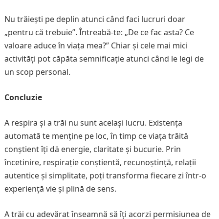
Nu trăiești pe deplin atunci când faci lucruri doar
„pentru că trebuie”. Întreabă-te: „De ce fac asta? Ce
valoare aduce în viața mea?” Chiar și cele mai mici
activități pot căpăta semnificație atunci când le legi de
un scop personal.
Concluzie
A respira și a trăi nu sunt același lucru. Existența
automată te menține pe loc, în timp ce viața trăită
conștient îți dă energie, claritate și bucurie. Prin
încetinire, respirație conștientă, recunoștință, relații
autentice și simplitate, poți transforma fiecare zi într-o
experiență vie și plină de sens.
A trăi cu adevărat înseamnă să îți acorzi permisiunea de