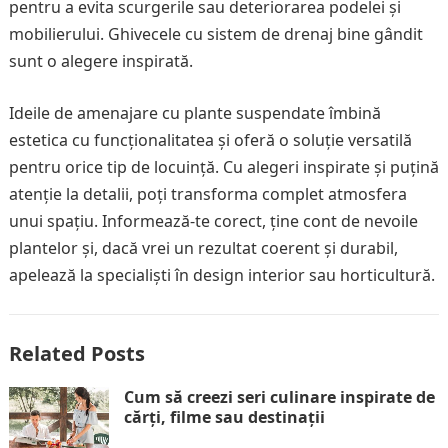
pentru a evita scurgerile sau deteriorarea podelei și
mobilierului. Ghivecele cu sistem de drenaj bine gândit
sunt o alegere inspirată.
Ideile de amenajare cu plante suspendate îmbină
estetica cu funcționalitatea și oferă o soluție versatilă
pentru orice tip de locuință. Cu alegeri inspirate și puțină
atenție la detalii, poți transforma complet atmosfera
unui spațiu. Informează-te corect, ține cont de nevoile
plantelor și, dacă vrei un rezultat coerent și durabil,
apelează la specialiști în design interior sau horticultură.
Related Posts
Cum să creezi seri culinare inspirate de
cărți, filme sau destinații