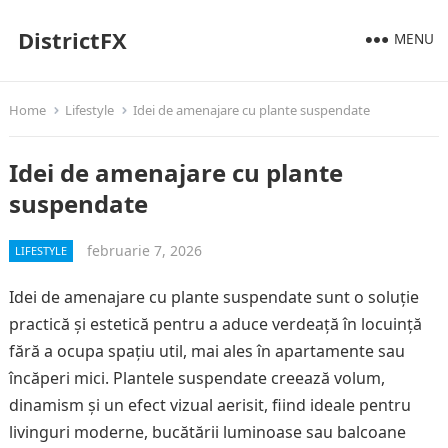
DistrictFX
MENU
Home
Lifestyle
Idei de amenajare cu plante suspendate
Idei de amenajare cu plante
suspendate
februarie 7, 2026
LIFESTYLE
Idei de amenajare cu plante suspendate sunt o soluție
practică și estetică pentru a aduce verdeață în locuință
fără a ocupa spațiu util, mai ales în apartamente sau
încăperi mici. Plantele suspendate creează volum,
dinamism și un efect vizual aerisit, fiind ideale pentru
livinguri moderne, bucătării luminoase sau balcoane