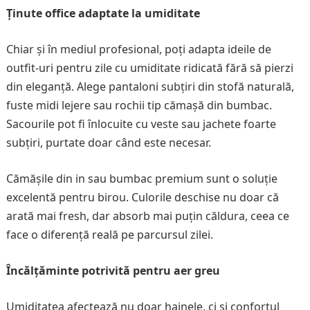
Ținute office adaptate la umiditate
Chiar și în mediul profesional, poți adapta ideile de
outfit-uri pentru zile cu umiditate ridicată fără să pierzi
din eleganță. Alege pantaloni subțiri din stofă naturală,
fuste midi lejere sau rochii tip cămașă din bumbac.
Sacourile pot fi înlocuite cu veste sau jachete foarte
subțiri, purtate doar când este necesar.
Cămășile din in sau bumbac premium sunt o soluție
excelentă pentru birou. Culorile deschise nu doar că
arată mai fresh, dar absorb mai puțin căldura, ceea ce
face o diferență reală pe parcursul zilei.
Încălțăminte potrivită pentru aer greu
Umiditatea afectează nu doar hainele, ci și confortul