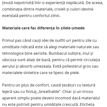
ținută nepotrivită într-o experiență neplăcută. De aceea,
combinația dintre materiale, croieli și culori devine
esențială pentru confortul zilnic.
Materiale care fac diferența în zilele umede
Primul pas când cauți idei de outfit-uri pentru zile cu
umiditate ridicată este să alegi materiale naturale sau
tehnologice bine aerisite. Bumbacul subțire, inul și
vâscoza sunt aliați de bază, pentru că permit circulația
aerului și absorb umezeala. Evită poliesterul gros sau
materialele sintetice care se lipesc de piele.
Pentru un plus de confort, caută țesături cu textură
lejeră sau cu finisaj „breathable”. Chiar și un tricou
aparent simplu poate deveni incomod dacă materialul
nu este potrivit pentru umiditate crescută. Eticheta