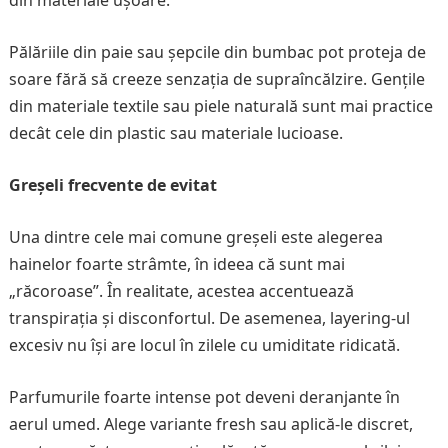
din materiale ușoare.
Pălăriile din paie sau șepcile din bumbac pot proteja de
soare fără să creeze senzația de supraîncălzire. Gențile
din materiale textile sau piele naturală sunt mai practice
decât cele din plastic sau materiale lucioase.
Greșeli frecvente de evitat
Una dintre cele mai comune greșeli este alegerea
hainelor foarte strâmte, în ideea că sunt mai
„răcoroase”. În realitate, acestea accentuează
transpirația și disconfortul. De asemenea, layering-ul
excesiv nu își are locul în zilele cu umiditate ridicată.
Parfumurile foarte intense pot deveni deranjante în
aerul umed. Alege variante fresh sau aplică-le discret,