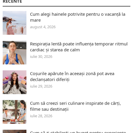
RECENTE
Cum alegi hainele potrivite pentru o vacanță la
mare
august 4, 2026
Respirația lentă poate influența temporar ritmul
cardiac și starea de calm
iulie 30, 2026
Coșurile apărute în aceeași zonă pot avea
declanșatori diferiți
iulie 29, 2026
Cum să creezi seri culinare inspirate de cărți,
filme sau destinații
iulie 28, 2026
Cum să-ți stabilești un buget pentru experiențe,