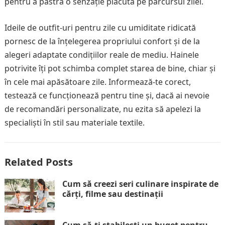
pentru a păstra o senzație plăcută pe parcursul zilei.
Ideile de outfit-uri pentru zile cu umiditate ridicată
pornesc de la înțelegerea propriului confort și de la
alegeri adaptate condițiilor reale de mediu. Hainele
potrivite îți pot schimba complet starea de bine, chiar și
în cele mai apăsătoare zile. Informează-te corect,
testează ce funcționează pentru tine și, dacă ai nevoie
de recomandări personalizate, nu ezita să apelezi la
specialiști în stil sau materiale textile.
Related Posts
Cum să creezi seri culinare inspirate de
cărți, filme sau destinații
Cum să-ți stabilești un buget pentru