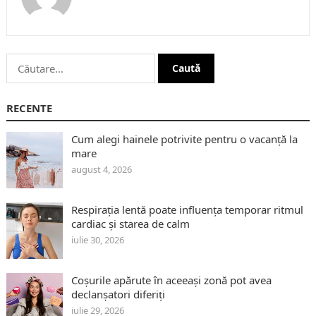
Caută
după:
RECENTE
Cum alegi hainele potrivite pentru o vacanță la
mare
august 4, 2026
Respirația lentă poate influența temporar ritmul
cardiac și starea de calm
iulie 30, 2026
Coșurile apărute în aceeași zonă pot avea
declanșatori diferiți
iulie 29, 2026