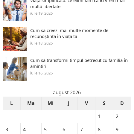
Viața simplificată: ce eliminăm când vrem mai
multă libertate
iulie 19, 2026
Cum să creezi mai multe momente de
recunoștință în viața ta
iulie 18, 2026
Cum să transformi timpul petrecut cu familia în
amintiri
iulie 16, 2026
august 2026
L
Ma
Mi
J
V
S
D
1
2
3
4
5
6
7
8
9