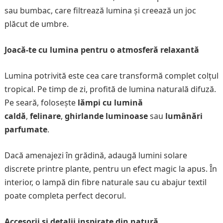
sau bumbac, care filtrează lumina și creează un joc
plăcut de umbre.
Joacă-te cu lumina pentru o atmosferă relaxantă
Lumina potrivită este cea care transformă complet colțul
tropical. Pe timp de zi, profită de lumina naturală difuză.
Pe seară, folosește
lămpi cu lumină
caldă
,
felinare
,
ghirlande luminoase
sau
lumânări
parfumate
.
Dacă amenajezi în grădină, adaugă lumini solare
discrete printre plante, pentru un efect magic la apus. În
interior, o lampă din fibre naturale sau cu abajur textil
poate completa perfect decorul.
Accesorii și detalii inspirate din natură