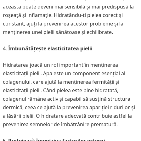
aceasta poate deveni mai sensibilă și mai predispusă la
roșeață și inflamație. Hidratându-ți pielea corect și
constant, ajuți la prevenirea acestor probleme și la
menținerea unei pielii sănătoase și echilibrate.
Îmbunătățește elasticitatea pielii
Hidratarea joacă un rol important în menținerea
elasticității pielii. Apa este un component esențial al
colagenului, care ajută la menținerea fermității și
elasticității pielii. Când pielea este bine hidratată,
colagenul rămâne activ și capabil să susțină structura
dermică, ceea ce ajută la prevenirea apariției ridurilor și
a lăsării pielii. O hidratare adecvată contribuie astfel la
prevenirea semnelor de îmbătrânire prematură.
Protejează împotriva factorilor externi