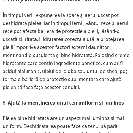
În timpul verii, expunerea la soare și aerul uscat pot
deshidrata pielea, iar în timpul iernii, vântul rece și aerul
rece pot afecta bariera de protecție a pielii, lăsând-o
uscată și iritată. Hidratarea corectă ajută la protejarea
pielii împotriva acestor factori externi dăunători,
menținând-o suculentă și bine hidratată. Folosind creme
hidratante care conțin ingrediente benefice, cum ar fi
acidul hialuronic, uleiul de jojoba sau untul de shea, poți
forma o barieră de protecție suplimentară care ajută
pielea să facă față acestor condiții.
Ajută la menținerea unui ten uniform și luminos
Pielea bine hidratată are un aspect mai luminos și mai
uniform. Deshidratarea poate face ca tenul să pară