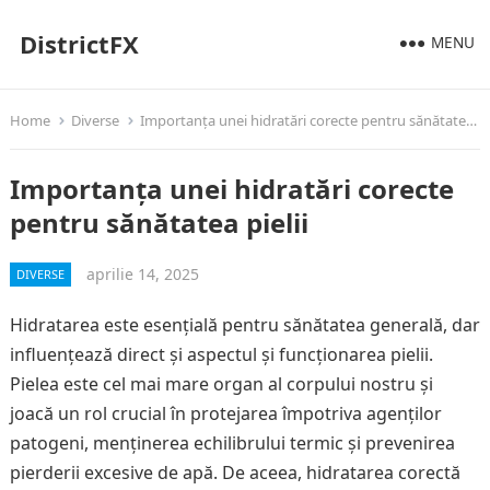
DistrictFX
MENU
Home
Diverse
Importanța unei hidratări corecte pentru sănătatea pielii
Importanța unei hidratări corecte
pentru sănătatea pielii
aprilie 14, 2025
DIVERSE
Hidratarea este esențială pentru sănătatea generală, dar
influențează direct și aspectul și funcționarea pielii.
Pielea este cel mai mare organ al corpului nostru și
joacă un rol crucial în protejarea împotriva agenților
patogeni, menținerea echilibrului termic și prevenirea
pierderii excesive de apă. De aceea, hidratarea corectă