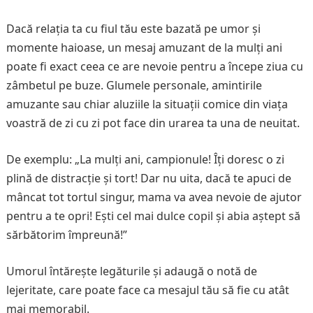
Dacă relația ta cu fiul tău este bazată pe umor și
momente haioase, un mesaj amuzant de la mulți ani
poate fi exact ceea ce are nevoie pentru a începe ziua cu
zâmbetul pe buze. Glumele personale, amintirile
amuzante sau chiar aluziile la situații comice din viața
voastră de zi cu zi pot face din urarea ta una de neuitat.
De exemplu: „La mulți ani, campionule! Îți doresc o zi
plină de distracție și tort! Dar nu uita, dacă te apuci de
mâncat tot tortul singur, mama va avea nevoie de ajutor
pentru a te opri! Ești cel mai dulce copil și abia aștept să
sărbătorim împreună!”
Umorul întărește legăturile și adaugă o notă de
lejeritate, care poate face ca mesajul tău să fie cu atât
mai memorabil.