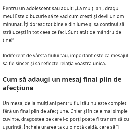
Pentru un adolescent sau adult: „La mulți ani, dragul
meu! Este o bucurie să te văd cum crești și devii un om
minunat. Îți doresc tot binele din lume și să continui să
strălucești în tot ceea ce faci. Sunt atât de mândru de
tine!”
Indiferent de vârsta fiului tău, important este ca mesajul
să fie sincer și să reflecte relația voastră unică.
Cum să adaugi un mesaj final plin de
afecțiune
Un mesaj de la mulți ani pentru fiul tău nu este complet
fără un final plin de afecțiune. Chiar și în cele mai simple
cuvinte, dragostea pe care i-o porți poate fi transmisă cu
ușurință. Încheie urarea ta cu o notă caldă, care să îi