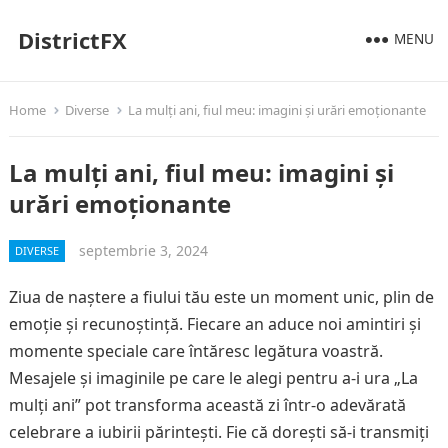
DistrictFX
MENU
Home
Diverse
La mulți ani, fiul meu: imagini și urări emoționante
La mulți ani, fiul meu: imagini și
urări emoționante
septembrie 3, 2024
DIVERSE
Ziua de naștere a fiului tău este un moment unic, plin de
emoție și recunoștință. Fiecare an aduce noi amintiri și
momente speciale care întăresc legătura voastră.
Mesajele și imaginile pe care le alegi pentru a-i ura „La
mulți ani” pot transforma această zi într-o adevărată
celebrare a iubirii părintești. Fie că dorești să-i transmiți