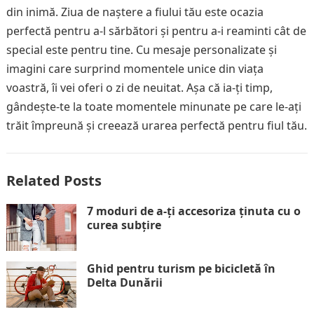
din inimă. Ziua de naștere a fiului tău este ocazia
perfectă pentru a-l sărbători și pentru a-i reaminti cât de
special este pentru tine. Cu mesaje personalizate și
imagini care surprind momentele unice din viața
voastră, îi vei oferi o zi de neuitat. Așa că ia-ți timp,
gândește-te la toate momentele minunate pe care le-ați
trăit împreună și creează urarea perfectă pentru fiul tău.
Related Posts
7 moduri de a-ți accesoriza ținuta cu o
curea subțire
Ghid pentru turism pe bicicletă în
Delta Dunării