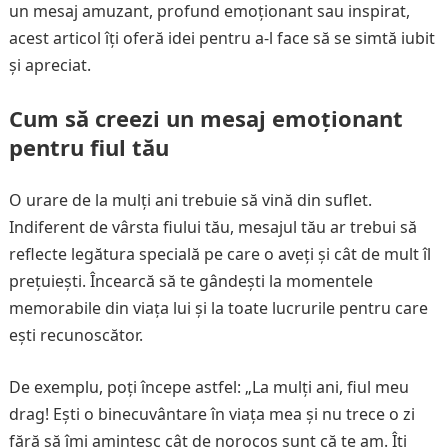
un mesaj amuzant, profund emoționant sau inspirat,
acest articol îți oferă idei pentru a-l face să se simtă iubit
și apreciat.
Cum să creezi un mesaj emoționant
pentru fiul tău
O urare de la mulți ani trebuie să vină din suflet.
Indiferent de vârsta fiului tău, mesajul tău ar trebui să
reflecte legătura specială pe care o aveți și cât de mult îl
prețuiești. Încearcă să te gândești la momentele
memorabile din viața lui și la toate lucrurile pentru care
ești recunoscător.
De exemplu, poți începe astfel: „La mulți ani, fiul meu
drag! Ești o binecuvântare în viața mea și nu trece o zi
fără să îmi amintesc cât de norocos sunt că te am. Îți