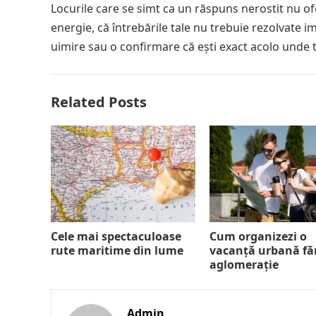
Locurile care se simt ca un răspuns nerostit nu ofer
energie, că întrebările tale nu trebuie rezolvate 
uimire sau o confirmare că ești exact acolo unde tr
Related Posts
Cele mai spectaculoase
Cum organizezi o
rute maritime din lume
vacanță urbană fă
aglomerație
Admin