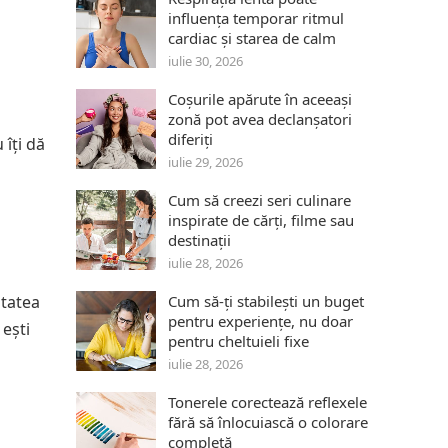
influența temporar ritmul
cardiac și starea de calm
iulie 30, 2026
Coșurile apărute în aceeași
zonă pot avea declanșatori
diferiți
 îți dă
iulie 29, 2026
Cum să creezi seri culinare
inspirate de cărți, filme sau
destinații
iulie 28, 2026
itatea
Cum să-ți stabilești un buget
pentru experiențe, nu doar
 ești
pentru cheltuieli fixe
iulie 28, 2026
Tonerele corectează reflexele
fără să înlocuiască o colorare
completă