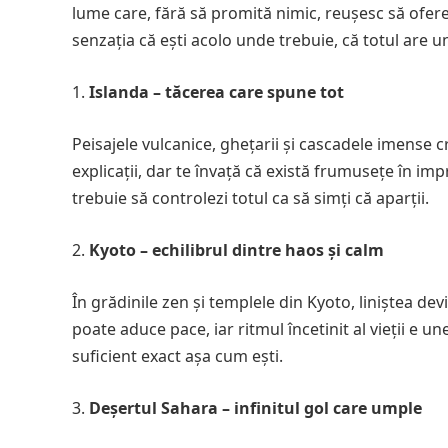
lume care, fără să promită nimic, reușesc să ofere
senzația că ești acolo unde trebuie, că totul are u
Islanda – tăcerea care spune tot
Peisajele vulcanice, ghețarii și cascadele imense c
explicații, dar te învață că există frumusețe în imp
trebuie să controlezi totul ca să simți că aparții.
Kyoto – echilibrul dintre haos și calm
În grădinile zen și templele din Kyoto, liniștea dev
poate aduce pace, iar ritmul încetinit al vieții e un
suficient exact așa cum ești.
Deșertul Sahara – infinitul gol care umple