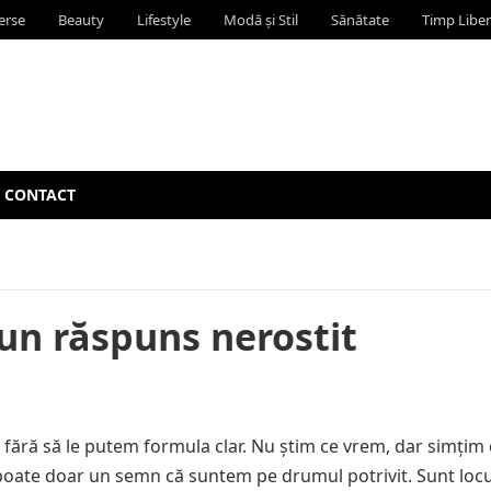
erse
Beauty
Lifestyle
Modă și Stil
Sănătate
Timp Liber
CONTACT
 un răspuns nerostit
 fără să le putem formula clar. Nu știm ce vrem, dar simțim 
u poate doar un semn că suntem pe drumul potrivit. Sunt locu