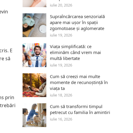
n
iulie 20, 2026
evin
Supraîncărcarea senzorială
apare mai ușor în spații
zgomotoase și aglomerate
iulie 19, 2026
Viața simplificată: ce
ris. E
eliminăm când vrem mai
re să
multă libertate
iulie 19, 2026
Cum să creezi mai multe
momente de recunoștință în
viața ta
iulie 18, 2026
ns prin
ntrebări
Cum să transformi timpul
petrecut cu familia în amintiri
iulie 16, 2026