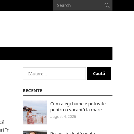
Caută
după:
RECENTE
Cum alegi hainele potrivite
pentru o vacanță la mare
august 4, 2026
că
ri în
Respirația lentă poate