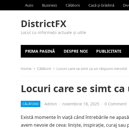
Auto
Business
Călătorii
Casă și Grădină
Div
DistrictFX
Locul cu informații actuale și utile
PRIMA PAGINĂ
DESPRE NOI
PUBLICITATE
Home
Călătorii
Locuri care se simt ca un răspuns nerostit
Locuri care se simt ca
Admin
·
noiembrie 18, 2025
·
0 Comment
CĂLĂTORII
Există momente în viață când întrebările ne apasă
avem nevoie de ceva: liniște, inspirație, curaj sa