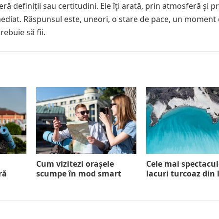
ă definiții sau certitudini. Ele îți arată, prin atmosferă și pr
imediat. Răspunsul este, uneori, o stare de pace, un moment
ebuie să fii.
Cum vizitezi orașele
Cele mai spectacu
ră
scumpe în mod smart
lacuri turcoaz din