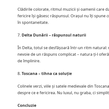
Clădirile colorate, ritmul muzicii și oamenii care 
fericire își găsesc răspunsul. Orașul nu îți spune
c
în spontaneitate.
Delta Dunării – răspunsul naturii
În Delta, totul se desfășoară într-un ritm natural: r
nevoie de un răspuns complicat – natura ți-l oferă p
de împlinire.
Toscana – tihna ca soluție
Colinele verzi, viile și satele medievale din Toscan
despre ce e fericirea. Nu luxul, nu graba, ci simpli
Concluzie