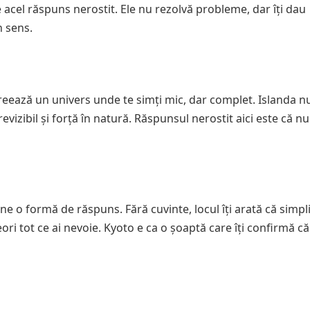
 acel răspuns nerostit. Ele nu rezolvă probleme, dar îți dau
n sens.
reează un univers unde te simți mic, dar complet. Islanda nu
revizibil și forță în natură. Răspunsul nerostit aici este că nu
ine o formă de răspuns. Fără cuvinte, locul îți arată că simpl
eori tot ce ai nevoie. Kyoto e ca o șoaptă care îți confirmă că