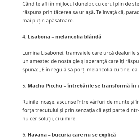
Când te afli în mijlocul dunelor, cu cerul plin de st
răspuns prin tăcerea sa uriașă. Te învață că, parad
mai puțin apăsătoare.
Lisabona – melancolia blândă
Lumina Lisabonei, tramvaiele care urcă dealurile ș
un amestec de nostalgie și speranță care îți răspu
spună: „E în regulă să porți melancolia cu tine, ea 
Machu Picchu – întrebările se transformă în 
Ruinile incașe, ascunse între vârfuri de munte și în
forța trecutului și prin senzația că ești parte din
nu cer soluții, ci uimire.
Havana – bucuria care nu se explică