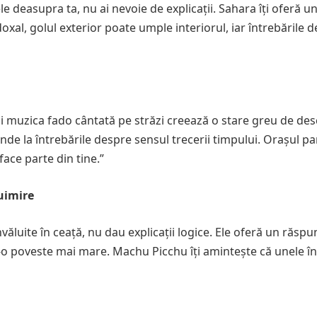
ele deasupra ta, nu ai nevoie de explicații. Sahara îți oferă u
oxal, golul exterior poate umple interiorul, iar întrebările d
i muzica fado cântată pe străzi creează o stare greu de desc
nde la întrebările despre sensul trecerii timpului. Orașul pa
face parte din tine.”
uimire
văluite în ceață, nu dau explicații logice. Ele oferă un răspu
tr-o poveste mai mare. Machu Picchu îți amintește că unele î