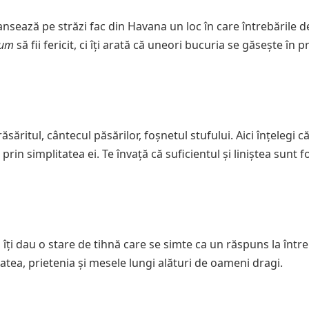
dansează pe străzi fac din Havana un loc în care întrebările 
um
să fii fericit, ci îți arată că uneori bucuria se găsește în p
ăsăritul, cântecul păsărilor, foșnetul stufului. Aici înțelegi c
rin simplitatea ei. Te învață că suficientul și liniștea sunt 
a îți dau o stare de tihnă care se simte ca un răspuns la între
tatea, prietenia și mesele lungi alături de oameni dragi.