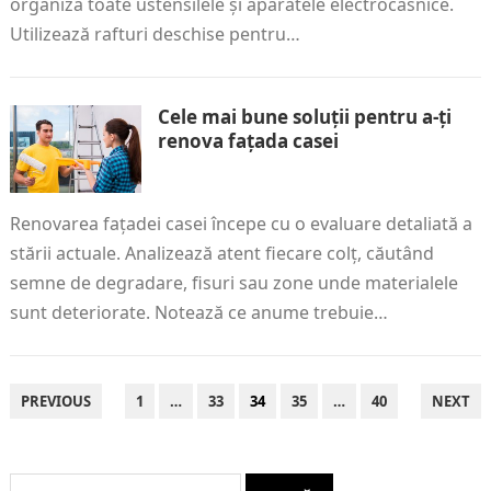
organiza toate ustensilele și aparatele electrocasnice.
Utilizează rafturi deschise pentru…
Cele mai bune soluții pentru a-ți
renova fațada casei
Renovarea fațadei casei începe cu o evaluare detaliată a
stării actuale. Analizează atent fiecare colț, căutând
semne de degradare, fisuri sau zone unde materialele
sunt deteriorate. Notează ce anume trebuie…
PAGINAȚIE
PREVIOUS
1
…
33
34
35
…
40
NEXT
ARTICOLE
Caută