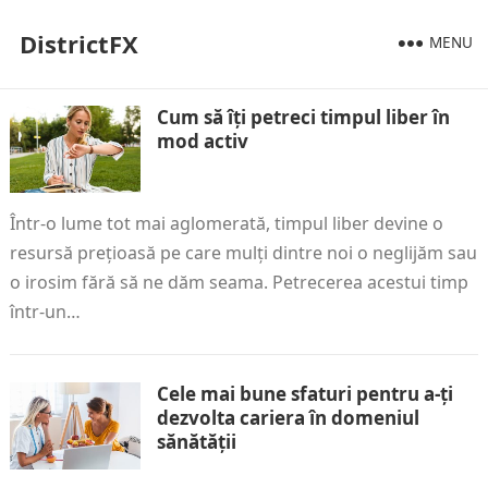
DistrictFX
MENU
Cum să îți petreci timpul liber în
mod activ
Într-o lume tot mai aglomerată, timpul liber devine o
resursă prețioasă pe care mulți dintre noi o neglijăm sau
o irosim fără să ne dăm seama. Petrecerea acestui timp
într-un…
Cele mai bune sfaturi pentru a-ți
dezvolta cariera în domeniul
sănătății