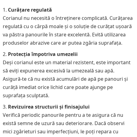
Curățare regulată
Corianul nu necesită o întreținere complicată. Curățarea
regulată cu o cârpă moale și o soluție de curățat ușoară
va păstra panourile în stare excelentă. Evită utilizarea
produselor abrazive care ar putea zgâria suprafața.
Protecția împotriva umezelii
Deși corianul este un material rezistent, este important
să eviți expunerea excesivă la umezeală sau apă.
Asigură-te că nu există acumulări de apă pe panouri și
curăță imediat orice lichid care poate ajunge pe
suprafața sculptată.
Revizuirea structurii și finisajului
Verifică periodic panourile pentru a te asigura că nu
există semne de uzură sau deteriorare. Dacă observi
mici zgârieturi sau imperfecțiuni, le poți repara cu