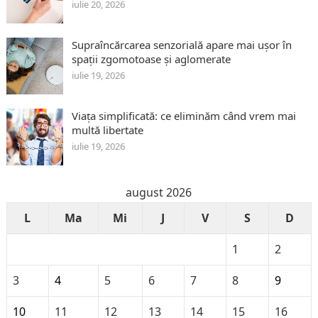
iulie 20, 2026
Supraîncărcarea senzorială apare mai ușor în
spații zgomotoase și aglomerate
iulie 19, 2026
Viața simplificată: ce eliminăm când vrem mai
multă libertate
iulie 19, 2026
august 2026
L
Ma
Mi
J
V
S
D
1
2
3
4
5
6
7
8
9
10
11
12
13
14
15
16