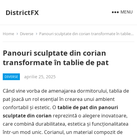
DistrictFX
MENU
Home
Diverse
Panouri sculptate din corian transformate în tablie de pat
Panouri sculptate din corian
transformate în tablie de pat
aprilie 25, 2025
DIVERSE
Când vine vorba de amenajarea dormitorului, tablia de
pat joacă un rol esențial în crearea unui ambient
confortabil și estetic. O
tablie de pat din panouri
sculptate din corian
reprezintă o alegere inovatoare,
care combină durabilitatea, estetica și funcționalitatea
într-un mod unic. Corianul, un material compozit de