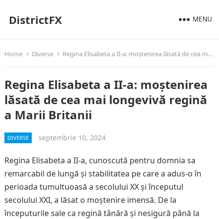
DistrictFX
MENU
Home
Diverse
Regina Elisabeta a II-a: moștenirea lăsată de cea mai longevivă regină a Marii Britanii
Regina Elisabeta a II-a: moștenirea
lăsată de cea mai longevivă regină
a Marii Britanii
septembrie 10, 2024
DIVERSE
Regina Elisabeta a II-a, cunoscută pentru domnia sa
remarcabil de lungă și stabilitatea pe care a adus-o în
perioada tumultuoasă a secolului XX și începutul
secolului XXI, a lăsat o moștenire imensă. De la
începuturile sale ca regină tânără și nesigură până la