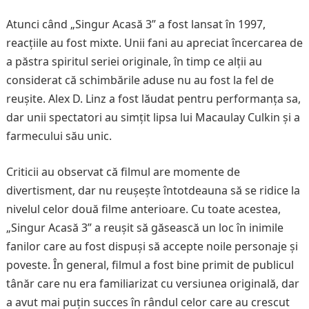
Atunci când „Singur Acasă 3” a fost lansat în 1997,
reacțiile au fost mixte. Unii fani au apreciat încercarea de
a păstra spiritul seriei originale, în timp ce alții au
considerat că schimbările aduse nu au fost la fel de
reușite. Alex D. Linz a fost lăudat pentru performanța sa,
dar unii spectatori au simțit lipsa lui Macaulay Culkin și a
farmecului său unic.
Criticii au observat că filmul are momente de
divertisment, dar nu reușește întotdeauna să se ridice la
nivelul celor două filme anterioare. Cu toate acestea,
„Singur Acasă 3” a reușit să găsească un loc în inimile
fanilor care au fost dispuși să accepte noile personaje și
poveste. În general, filmul a fost bine primit de publicul
tânăr care nu era familiarizat cu versiunea originală, dar
a avut mai puțin succes în rândul celor care au crescut