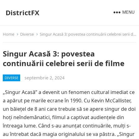
DistrictFX
MENU
Home
Diverse
Singur Acasă 3: povestea continuării celebrei serii de filme
Singur Acasă 3: povestea
continuării celebrei serii de filme
septembrie 2, 2024
DIVERSE
„Singur Acasă” a devenit un fenomen cultural imediat ce
a apărut pe marile ecrane în 1990. Cu Kevin McCallister,
un băiețel de 8 ani care trebuie să se apere singur de doi
hoți neîndemânatici, filmul a captivat audiențele din
întreaga lume. Când s-au anunțat continuările, mulți s-
au întrebat dacă magia originalului se va păstra. „Singur