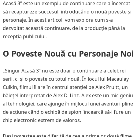
Acasă 3” este un exemplu de continuare care a încercat
să recaptureze succesul, introducând o nouă poveste și
personaje. În acest articol, vom explora cum s-a
dezvoltat această continuare, de la producție până la
recepția publicului.
O Poveste Nouă cu Personaje Noi
„Singur Acasă 3” nu este doar o continuare a celebrei
serii, ci și o poveste cu totul nouă. În locul lui Macaulay
Culkin, filmul îl are în centrul atenției pe Alex Pruitt, un
băiețel interpretat de Alex D. Linz. Alex este un mic geniu
al tehnologiei, care ajunge în mijlocul unei aventuri pline
de acțiune când o echipă de spioni încearcă să-i fure un
chip electronic extrem de valoros.
Deși povestea este diferită de cea a primelor două filme,