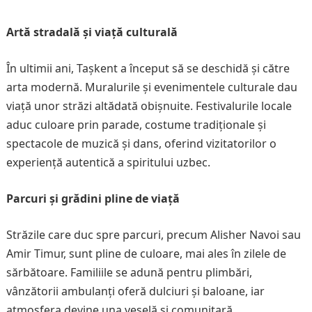
Artă stradală și viață culturală
În ultimii ani, Tașkent a început să se deschidă și către
arta modernă. Muralurile și evenimentele culturale dau
viață unor străzi altădată obișnuite. Festivalurile locale
aduc culoare prin parade, costume tradiționale și
spectacole de muzică și dans, oferind vizitatorilor o
experiență autentică a spiritului uzbec.
Parcuri și grădini pline de viață
Străzile care duc spre parcuri, precum Alisher Navoi sau
Amir Timur, sunt pline de culoare, mai ales în zilele de
sărbătoare. Familiile se adună pentru plimbări,
vânzătorii ambulanți oferă dulciuri și baloane, iar
atmosfera devine una veselă și comunitară.