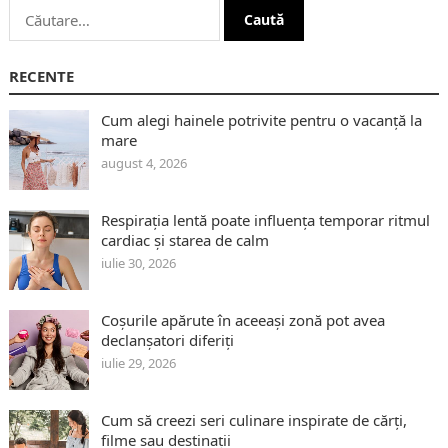
Caută
după:
RECENTE
Cum alegi hainele potrivite pentru o vacanță la
mare
august 4, 2026
Respirația lentă poate influența temporar ritmul
cardiac și starea de calm
iulie 30, 2026
Coșurile apărute în aceeași zonă pot avea
declanșatori diferiți
iulie 29, 2026
Cum să creezi seri culinare inspirate de cărți,
filme sau destinații