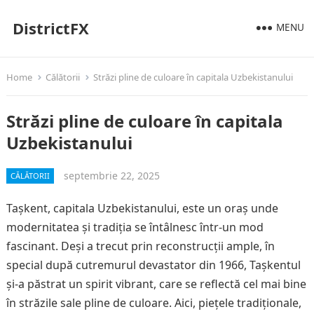
DistrictFX
MENU
Home
Călătorii
Străzi pline de culoare în capitala Uzbekistanului
Străzi pline de culoare în capitala
Uzbekistanului
septembrie 22, 2025
CĂLĂTORII
Tașkent, capitala Uzbekistanului, este un oraș unde
modernitatea și tradiția se întâlnesc într-un mod
fascinant. Deși a trecut prin reconstrucții ample, în
special după cutremurul devastator din 1966, Tașkentul
și-a păstrat un spirit vibrant, care se reflectă cel mai bine
în străzile sale pline de culoare. Aici, piețele tradiționale,