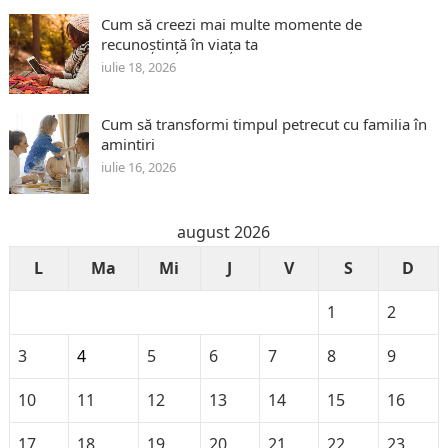
Cum să creezi mai multe momente de
recunoștință în viața ta
iulie 18, 2026
Cum să transformi timpul petrecut cu familia în
amintiri
iulie 16, 2026
august 2026
L
Ma
Mi
J
V
S
D
1
2
3
4
5
6
7
8
9
10
11
12
13
14
15
16
17
18
19
20
21
22
23