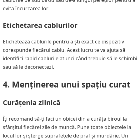
cablurile pe sub birou sau de-a lungul pereților pentru a
evita încurcarea lor.
Etichetarea cablurilor
Etichetează cablurile pentru a ști exact ce dispozitiv
corespunde fiecărui cablu. Acest lucru te va ajuta să
identifici rapid cablurile atunci când trebuie să le schimbi
sau să le deconectezi.
4. Menținerea unui spațiu curat
Curățenia zilnică
Îți recomand să-ți faci un obicei din a curăța biroul la
sfârșitul fiecărei zile de muncă. Pune toate obiectele la
locul lor și șterge suprafețele de praf și murdărie. Un