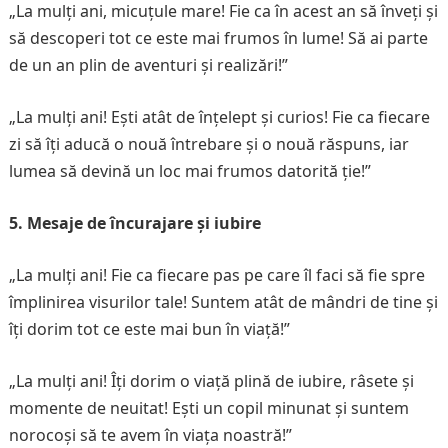
„La mulți ani, micuțule mare! Fie ca în acest an să înveți și
să descoperi tot ce este mai frumos în lume! Să ai parte
de un an plin de aventuri și realizări!”
„La mulți ani! Ești atât de înțelept și curios! Fie ca fiecare
zi să îți aducă o nouă întrebare și o nouă răspuns, iar
lumea să devină un loc mai frumos datorită ție!”
5. Mesaje de încurajare și iubire
„La mulți ani! Fie ca fiecare pas pe care îl faci să fie spre
împlinirea visurilor tale! Suntem atât de mândri de tine și
îți dorim tot ce este mai bun în viață!”
„La mulți ani! Îți dorim o viață plină de iubire, râsete și
momente de neuitat! Ești un copil minunat și suntem
norocoși să te avem în viața noastră!”