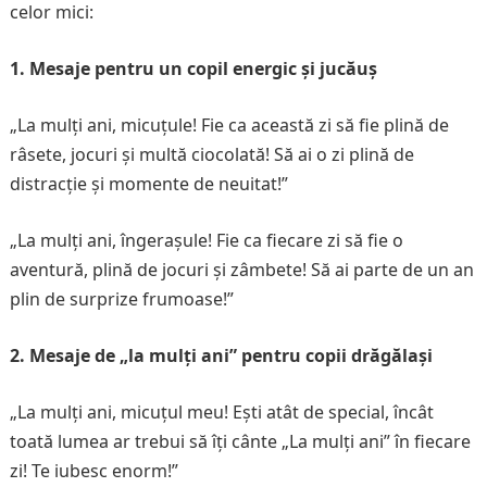
celor mici:
1. Mesaje pentru un copil energic și jucăuș
„La mulți ani, micuțule! Fie ca această zi să fie plină de
râsete, jocuri și multă ciocolată! Să ai o zi plină de
distracție și momente de neuitat!”
„La mulți ani, îngerașule! Fie ca fiecare zi să fie o
aventură, plină de jocuri și zâmbete! Să ai parte de un an
plin de surprize frumoase!”
2. Mesaje de „la mulți ani” pentru copii drăgălași
„La mulți ani, micuțul meu! Ești atât de special, încât
toată lumea ar trebui să îți cânte „La mulți ani” în fiecare
zi! Te iubesc enorm!”