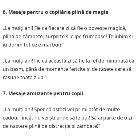
6. Mesaje pentru o copilărie plină de magie
„La mulți ani! Fie ca fiecare zi să fie o poveste magică,
plină de zâmbete, surprize și clipe frumoase! Te iubim și
îți dorim tot ce e mai bun!”
„La mulți ani! Fie ca această zi să fie la fel de minunată ca
un basm, plină de momente fericite și de râsete care să
răsune toată ziua!”
7. Mesaje amuzante pentru copii
„La mulți ani! Sper că astăzi vei primi atât de multe
cadouri încât nu vei ști unde să le pui! Să ai parte de o zi
de naștere plină de distracție și zâmbete!”