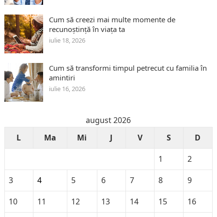
Cum să creezi mai multe momente de
recunoștință în viața ta
iulie 18, 2026
Cum să transformi timpul petrecut cu familia în
amintiri
iulie 16, 2026
august 2026
L
Ma
Mi
J
V
S
D
1
2
3
4
5
6
7
8
9
10
11
12
13
14
15
16