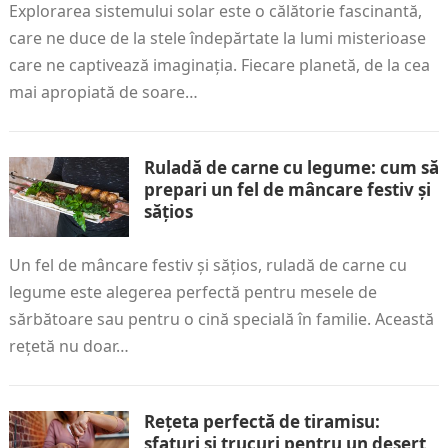
Explorarea sistemului solar este o călătorie fascinantă,
care ne duce de la stele îndepărtate la lumi misterioase
care ne captivează imaginația. Fiecare planetă, de la cea
mai apropiată de soare…
Ruladă de carne cu legume: cum să
prepari un fel de mâncare festiv și
sățios
Un fel de mâncare festiv și sățios, ruladă de carne cu
legume este alegerea perfectă pentru mesele de
sărbătoare sau pentru o cină specială în familie. Această
rețetă nu doar…
Rețeta perfectă de tiramisu:
sfaturi și trucuri pentru un desert