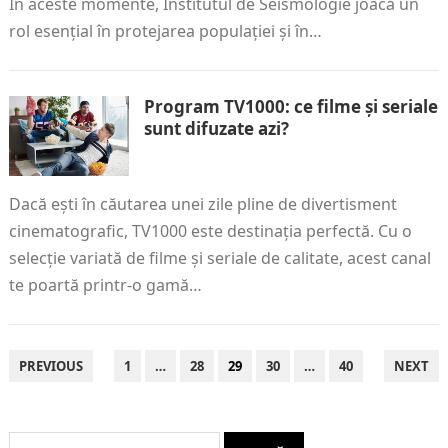
În aceste momente, Institutul de Seismologie joacă un
rol esențial în protejarea populației și în…
Program TV1000: ce filme și seriale
sunt difuzate azi?
Dacă ești în căutarea unei zile pline de divertisment
cinematografic, TV1000 este destinația perfectă. Cu o
selecție variată de filme și seriale de calitate, acest canal
te poartă printr-o gamă…
PAGINAȚIE
PREVIOUS
1
…
28
29
30
…
40
NEXT
ARTICOLE
Caută