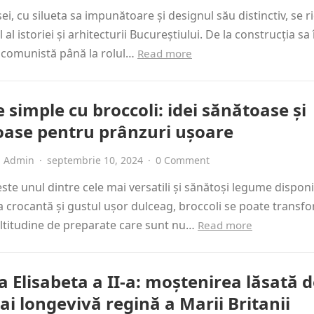
ei, cu silueta sa impunătoare și designul său distinctiv, se r
al istoriei și arhitecturii Bucureștiului. De la construcția sa 
 comunistă până la rolul…
Read more
 simple cu broccoli: idei sănătoase și
ioase pentru prânzuri ușoare
Admin
·
septembrie 10, 2024
·
0 Comment
este unul dintre cele mai versatili și sănătoși legume disponi
a crocantă și gustul ușor dulceag, broccoli se poate transf
ltitudine de preparate care sunt nu…
Read more
 Elisabeta a II-a: moștenirea lăsată 
i longevivă regină a Marii Britanii