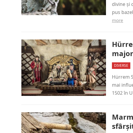
divine și
pus bazel
more
Hürre
major
DIVERSE
Hürrem Su
mai influ
1502 în 
Marmo
sfârși