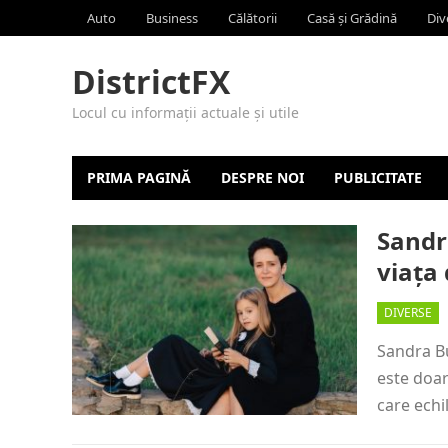
Auto
Business
Călătorii
Casă și Grădină
Div
DistrictFX
Locul cu informații actuale și utile
PRIMA PAGINĂ
DESPRE NOI
PUBLICITATE
Sandra
viața 
DIVERSE
Sandra Bu
este doar
care echi