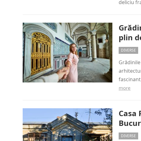
deliciu f
Grădin
plin d
DIVERSE
Grădinile
arhitectur
fascinant
more
Casa P
Bucur
DIVERSE