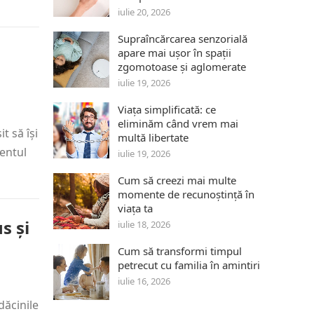
iulie 20, 2026
Supraîncărcarea senzorială
apare mai ușor în spații
zgomotoase și aglomerate
iulie 19, 2026
Viața simplificată: ce
eliminăm când vrem mai
t să își
multă libertate
mentul
iulie 19, 2026
Cum să creezi mai multe
momente de recunoștință în
viața ta
s și
iulie 18, 2026
Cum să transformi timpul
petrecut cu familia în amintiri
iulie 16, 2026
dăcinile