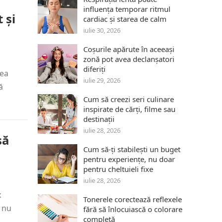
influența temporar ritmul
 și
cardiac și starea de calm
iulie 30, 2026
Coșurile apărute în aceeași
zonă pot avea declanșatori
diferiți
rea
iulie 29, 2026
ă
Cum să creezi seri culinare
inspirate de cărți, filme sau
destinații
iulie 28, 2026
să
Cum să-ți stabilești un buget
pentru experiențe, nu doar
pentru cheltuieli fixe
iulie 28, 2026
x
Tonerele corectează reflexele
3 nu
fără să înlocuiască o colorare
completă