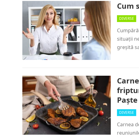
Cum s
DIVERSE
Cumpărătu
situații 
greșită s
Carne
fript
Paște
DIVERSE
Carnea de
reuniunil