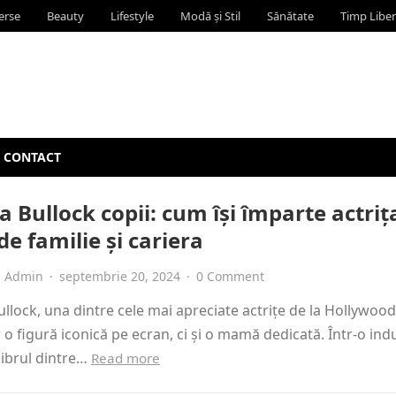
erse
Beauty
Lifestyle
Modă și Stil
Sănătate
Timp Liber
CONTACT
 Bullock copii: cum își împarte actriț
de familie și cariera
Admin
·
septembrie 20, 2024
·
0 Comment
llock, una dintre cele mai apreciate actrițe de la Hollywood
 o figură iconică pe ecran, ci și o mamă dedicată. Într-o indu
librul dintre…
Read more