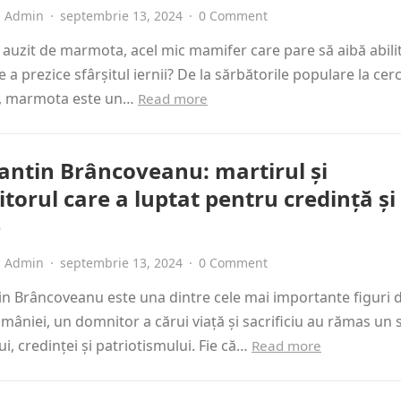
Admin
·
septembrie 13, 2024
·
0 Comment
 auzit de marmota, acel mic mamifer care pare să aibă abili
 a prezice sfârșitul iernii? De la sărbătorile populare la cerc
ce, marmota este un…
Read more
antin Brâncoveanu: martirul și
torul care a luptat pentru credință și
e
Admin
·
septembrie 13, 2024
·
0 Comment
n Brâncoveanu este una dintre cele mai importante figuri 
omâniei, un domnitor a cărui viață și sacrificiu au rămas un
ui, credinței și patriotismului. Fie că…
Read more