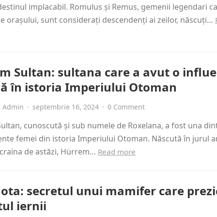
 destinul implacabil. Romulus și Remus, gemenii legendari c
e orașului, sunt considerați descendenți ai zeilor, născuți…
m Sultan: sultana care a avut o influ
ă în istoria Imperiului Otoman
Admin
·
septembrie 16, 2024
·
0 Comment
ltan, cunoscută și sub numele de Roxelana, a fost una dint
ente femei din istoria Imperiului Otoman. Născută în jurul a
Ucraina de astăzi, Hürrem…
Read more
ta: secretul unui mamifer care prezi
tul iernii