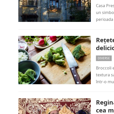
Casa Pres
un simbol 
perioada
Rețete
delic
DIVERSE
Broccoli 
textura s
într-o mu
Regina
cea ma