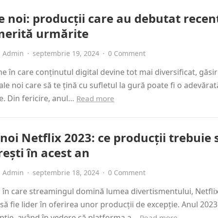
e noi: producții care au debutat recent
merită urmărite
Admin
·
septembrie 19, 2024
·
0 Comment
me în care conținutul digital devine tot mai diversificat, găsi
ale noi care să te țină cu sufletul la gură poate fi o adevărat
. Din fericire, anul…
Read more
noi Netflix 2023: ce producții trebuie 
ești în acest an
Admin
·
septembrie 18, 2024
·
0 Comment
ă în care streamingul domină lumea divertismentului, Netfli
să fie lider în oferirea unor producții de excepție. Anul 202
pție, având în vedere că platforma a…
Read more