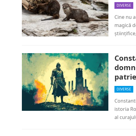
DIVERSE
Cine nu a
magică de
științifi
Const
domni
patri
DIVERSE
Constanti
istoria R
al curajul