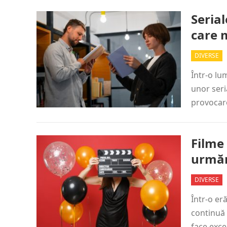
Serial
care 
DIVERSE
Într-o lu
unor seri
provocare
Filme 
urmăr
DIVERSE
Într-o er
continuă 
face exce