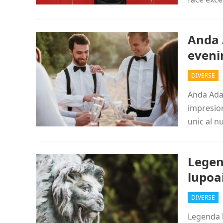
Anda 
eveni
DIVERSE
Anda Adam
impresion
unic al n
Legen
lupoa
DIVERSE
Legenda î