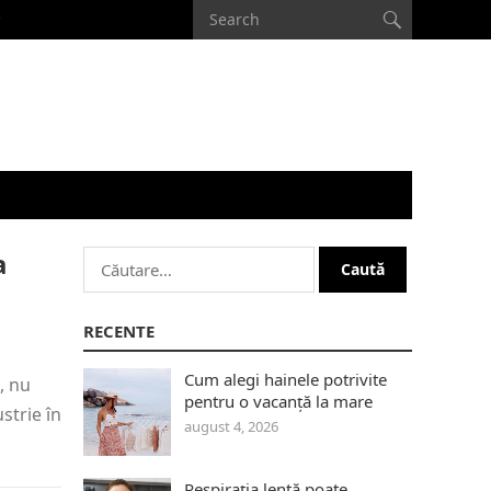
a
Caută
după:
RECENTE
Cum alegi hainele potrivite
, nu
pentru o vacanță la mare
strie în
august 4, 2026
Respirația lentă poate