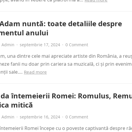
Adam nuntă: toate detaliile despre
mentul anului
Admin
·
septembrie 17, 2024
·
0 Comment
, una dintre cele mai apreciate artiste din România, a reuși
eze fanii nu doar prin cariera sa muzicală, ci și prin eveni
unții sale.…
Read more
da întemeierii Romei: Romulus, Remu
ica mitică
Admin
·
septembrie 16, 2024
·
0 Comment
ntemeierii Romei începe cu o poveste captivantă despre ră