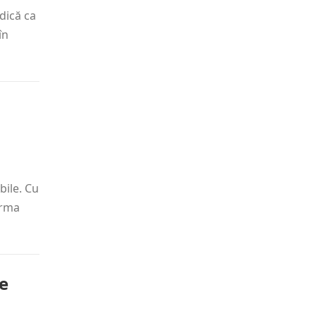
idică ca
în
bile. Cu
orma
de