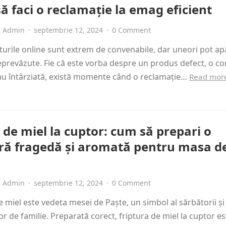
ă faci o reclamație la emag eficient
Admin
·
septembrie 12, 2024
·
0 Comment
rile online sunt extrem de convenabile, dar uneori pot ap
neprevăzute. Fie că este vorba despre un produs defect, o 
au întârziată, există momente când o reclamație…
Read mor
 de miel la cuptor: cum să prepari o
ură fragedă și aromată pentru masa d
Admin
·
septembrie 12, 2024
·
0 Comment
 miel este vedeta mesei de Paște, un simbol al sărbătorii și 
or de familie. Preparată corect, friptura de miel la cuptor e