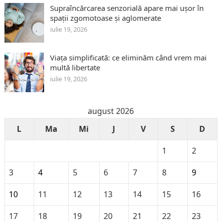
Supraîncărcarea senzorială apare mai ușor în
spații zgomotoase și aglomerate
iulie 19, 2026
Viața simplificată: ce eliminăm când vrem mai
multă libertate
iulie 19, 2026
august 2026
L
Ma
Mi
J
V
S
D
1
2
3
4
5
6
7
8
9
10
11
12
13
14
15
16
17
18
19
20
21
22
23