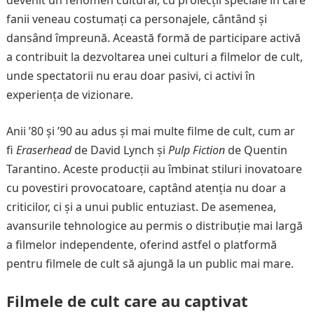
devenit un fenomen cultural, cu proiecții speciale în care
fanii veneau costumați ca personajele, cântând și
dansând împreună. Această formă de participare activă
a contribuit la dezvoltarea unei culturi a filmelor de cult,
unde spectatorii nu erau doar pasivi, ci activi în
experiența de vizionare.
Anii ’80 și ’90 au adus și mai multe filme de cult, cum ar
fi
Eraserhead
de David Lynch și
Pulp Fiction
de Quentin
Tarantino. Aceste producții au îmbinat stiluri inovatoare
cu povestiri provocatoare, captând atenția nu doar a
criticilor, ci și a unui public entuziast. De asemenea,
avansurile tehnologice au permis o distribuție mai largă
a filmelor independente, oferind astfel o platformă
pentru filmele de cult să ajungă la un public mai mare.
Filmele de cult care au captivat