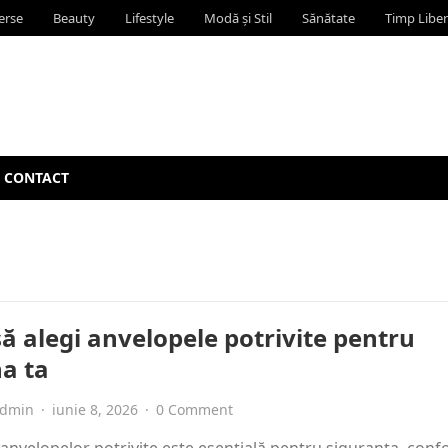
erse
Beauty
Lifestyle
Modă și Stil
Sănătate
Timp Liber
CONTACT
ă alegi anvelopele potrivite pentru
a ta
dmin
·
iunie 8, 2026
·
0 Comment