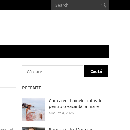
Caută
după:
RECENTE
Cum alegi hainele potrivite
pentru o vacanță la mare
august 4, 2026
Respirația lentă poate