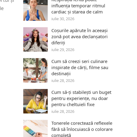
rtul și
influența temporar ritmul
de
cardiac și starea de calm
iulie 30, 2026
Coșurile apărute în aceeași
zonă pot avea declanșatori
diferiți
iulie 29, 2026
Cum să creezi seri culinare
inspirate de cărți, filme sau
destinații
iulie 28, 2026
Cum să-ți stabilești un buget
pentru experiențe, nu doar
pentru cheltuieli fixe
iulie 28, 2026
Tonerele corectează reflexele
fără să înlocuiască o colorare
completă