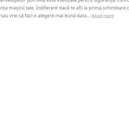
anvelopelor potrivite este esențială pentru siguranța, confo
ța mașinii tale. Indiferent dacă te afli la prima schimbare 
sau vrei să faci o alegere mai bună data…
Read more