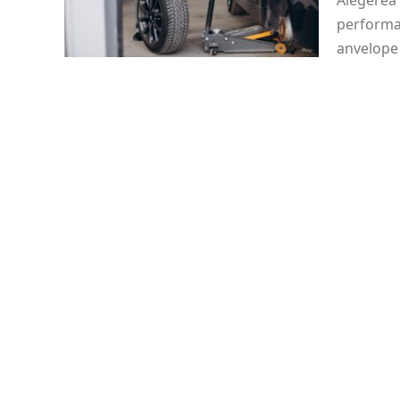
Alegerea 
performan
anvelope 