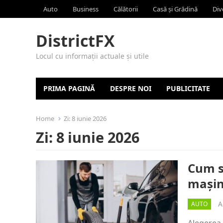
Auto
Business
Călătorii
Casă și Grădină
Div
DistrictFX
Locul cu informații actuale și utile
PRIMA PAGINĂ
DESPRE NOI
PUBLICITATE
Home
Zi:
8 iunie 2026
Zi:
8 iunie 2026
Cum s
mașin
A
AUTO