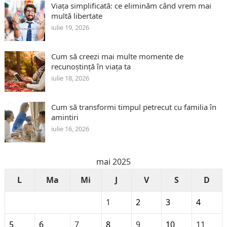
Viața simplificată: ce eliminăm când vrem mai
multă libertate
iulie 19, 2026
Cum să creezi mai multe momente de
recunoștință în viața ta
iulie 18, 2026
Cum să transformi timpul petrecut cu familia în
amintiri
iulie 16, 2026
mai 2025
L
Ma
Mi
J
V
S
D
1
2
3
4
5
6
7
8
9
10
11