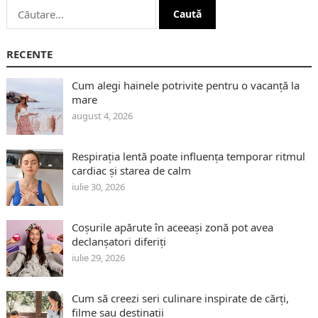
Caută
după:
RECENTE
Cum alegi hainele potrivite pentru o vacanță la
mare
august 4, 2026
Respirația lentă poate influența temporar ritmul
cardiac și starea de calm
iulie 30, 2026
Coșurile apărute în aceeași zonă pot avea
declanșatori diferiți
iulie 29, 2026
Cum să creezi seri culinare inspirate de cărți,
filme sau destinații