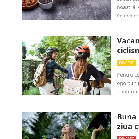
noastră. 
Read mor
Vacanț
ciclis
DIVERSE
Pentru cei
oportunit
Indiferen
Buna 
ziua c
DIVERSE