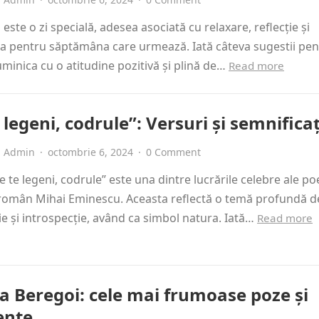
este o zi specială, adesea asociată cu relaxare, reflecție și
a pentru săptămâna care urmează. Iată câteva sugestii pent
minica cu o atitudine pozitivă și plină de…
Read more
 legeni, codrule”: Versuri și semnifica
Admin
·
octombrie 6, 2024
·
0 Comment
e te legeni, codrule” este una dintre lucrările celebre ale po
 român Mihai Eminescu. Aceasta reflectă o temă profundă d
e și introspecție, având ca simbol natura. Iată…
Read more
na Beregoi: cele mai frumoase poze și
nte