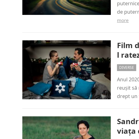
puternic
de putern
more
Film 
l rate
DIVERSE
Anul 2020
reușit să
drept un
Sandra
viața 