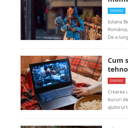
DIVERSE
Iuliana B
România, 
De-a lung
Cum s
tehno
DIVERSE
Crearea u
bucuri de
ajutorul