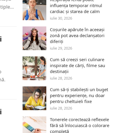
influența temporar ritmul
ltiple…
cardiac și starea de calm
iulie 30, 2026
Coșurile apărute în aceeași
zonă pot avea declanșatori
i
diferiți
iulie 29, 2026
Cum să creezi seri culinare
inspirate de cărți, filme sau
o
destinații
iulie 28, 2026
mă.
Cum să-ți stabilești un buget
pentru experiențe, nu doar
pentru cheltuieli fixe
iulie 28, 2026
i
Tonerele corectează reflexele
fără să înlocuiască o colorare
completă