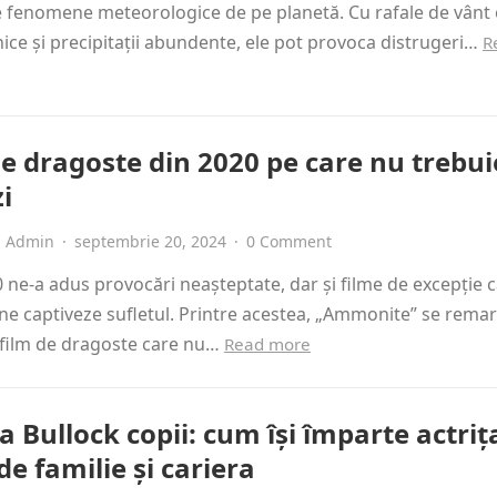
e fenomene meteorologice de pe planetă. Cu rafale de vânt
ice și precipitații abundente, ele pot provoca distrugeri…
R
de dragoste din 2020 pe care nu trebui
zi
Admin
·
septembrie 20, 2024
·
0 Comment
 ne-a adus provocări neașteptate, dar și filme de excepție 
 ne captiveze sufletul. Printre acestea, „Ammonite” se rema
 film de dragoste care nu…
Read more
 Bullock copii: cum își împarte actriț
de familie și cariera