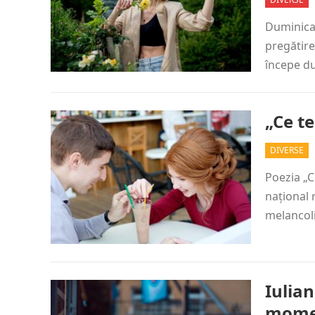
Duminica 
pregătire
începe du
„Ce te
DIVERSE
Poezia „C
național
melancoli
Iulia
mome