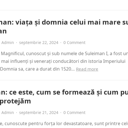
man: viața și domnia celui mai mare s
an
Admin
·
septembrie 22, 2024
·
0 Comment
Magnificul, cunoscut și sub numele de Suleiman I, a fost u
i mai influenți și venerați conducători din istoria Imperiului
Domnia sa, care a durat din 1520…
Read more
n: ce este, cum se formează și cum 
 protejăm
Admin
·
septembrie 21, 2024
·
0 Comment
, cunoscute pentru forța lor devastatoare, sunt printre ce