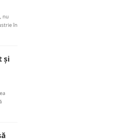
, nu
strie în
 și
rea
ă
să