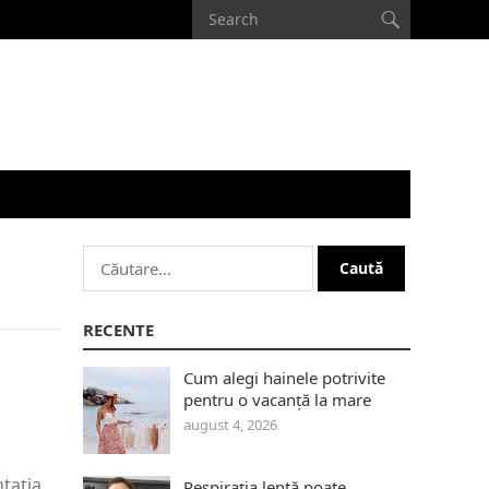
Caută
după:
RECENTE
Cum alegi hainele potrivite
pentru o vacanță la mare
august 4, 2026
ntația
Respirația lentă poate