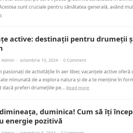
Acestea sunt cruciale pentru sănătatea generală, având mu
e
e active: destinații pentru drumeții ș
m
Admin
·
octombrie 10, 2024
·
0 Comment
 pasionați de activitățile în aer liber, vacanțele active oferă 
ate minunată de a explora natura și de a te menține în for
t dacă preferi drumețiile pe…
Read more
dimineața, duminica! Cum să îți încep
u energie pozitivă
Admin
·
octombrie 6, 2024
·
0 Comment