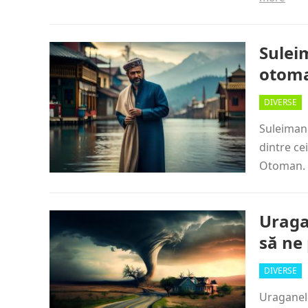
Sulei
otom
DIVERSE
Suleiman 
dintre ce
Otoman. 
Uraga
să ne
DIVERSE
Uraganele