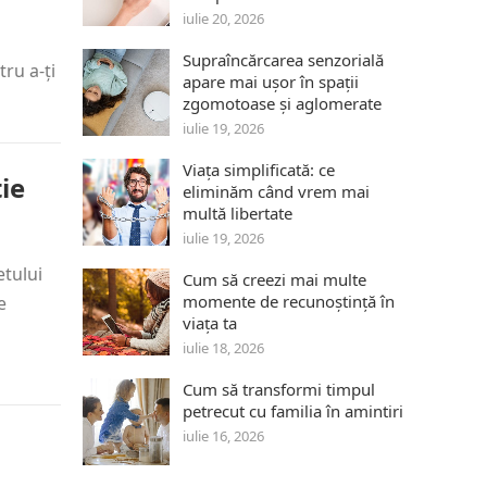
iulie 20, 2026
Supraîncărcarea senzorială
ru a-ți
apare mai ușor în spații
zgomotoase și aglomerate
iulie 19, 2026
Viața simplificată: ce
ție
eliminăm când vrem mai
multă libertate
iulie 19, 2026
etului
Cum să creezi mai multe
momente de recunoștință în
e
viața ta
iulie 18, 2026
Cum să transformi timpul
petrecut cu familia în amintiri
iulie 16, 2026