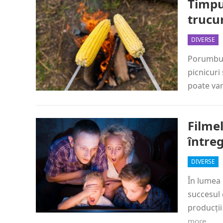
Timpu
trucur
DIVERSE
Porumbul 
picnicuri
poate var
Filmel
întreg
DIVERSE
În lumea 
succesul 
producții
more