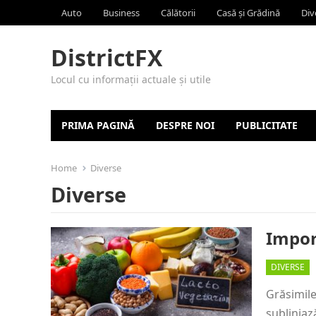
Auto
Business
Călătorii
Casă și Grădină
Div
DistrictFX
Locul cu informații actuale și utile
PRIMA PAGINĂ
DESPRE NOI
PUBLICITATE
Home
Diverse
Diverse
Impor
DIVERSE
Grăsimile
subliniaz