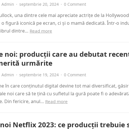
Admin
·
septembrie 20, 2024
·
0 Comment
llock, una dintre cele mai apreciate actrițe de la Hollywood
 o figură iconică pe ecran, ci și o mamă dedicată. Într-o indu
librul dintre…
Read more
e noi: producții care au debutat recent
merită urmărite
Admin
·
septembrie 19, 2024
·
0 Comment
me în care conținutul digital devine tot mai diversificat, găsi
ale noi care să te țină cu sufletul la gură poate fi o adevărat
. Din fericire, anul…
Read more
noi Netflix 2023: ce producții trebuie 