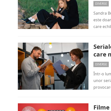
DIVERSE
Sandra Bu
este doar
care echi
Serial
care 
DIVERSE
Într-o lu
unor seri
provocare
Filme 