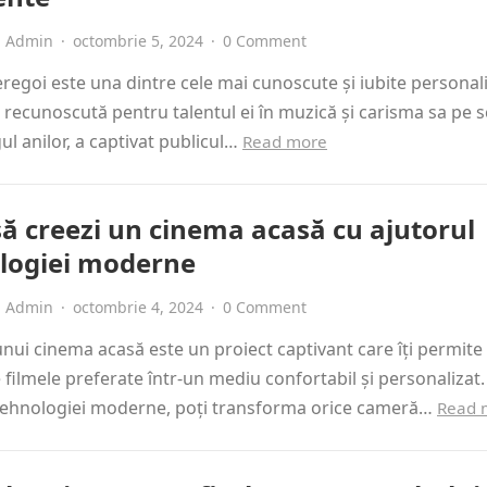
Admin
·
octombrie 5, 2024
·
0 Comment
eregoi este una dintre cele mai cunoscute și iubite personali
recunoscută pentru talentul ei în muzică și carisma sa pe s
ul anilor, a captivat publicul…
Read more
ă creezi un cinema acasă cu ajutorul
logiei moderne
Admin
·
octombrie 4, 2024
·
0 Comment
nui cinema acasă este un proiect captivant care îți permite 
 filmele preferate într-un mediu confortabil și personalizat.
 tehnologiei moderne, poți transforma orice cameră…
Read 