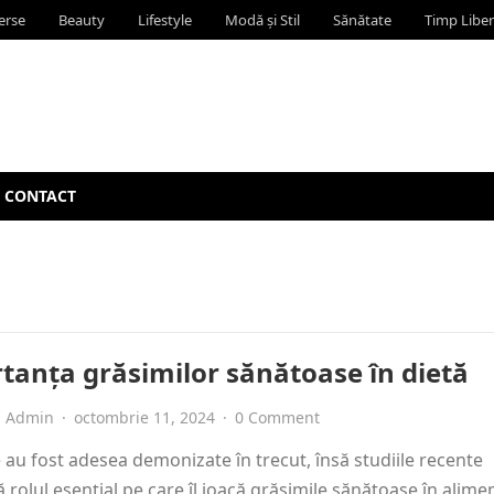
erse
Beauty
Lifestyle
Modă și Stil
Sănătate
Timp Liber
CONTACT
tanța grăsimilor sănătoase în dietă
Admin
·
octombrie 11, 2024
·
0 Comment
 au fost adesea demonizate în trecut, însă studiile recente
ă rolul esențial pe care îl joacă grăsimile sănătoase în alime