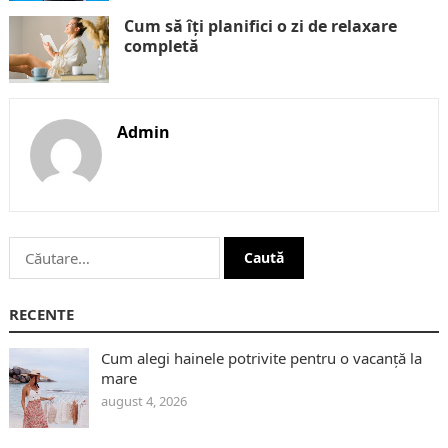
Cum să îți planifici o zi de relaxare
completă
Admin
Caută
după:
RECENTE
Cum alegi hainele potrivite pentru o vacanță la
mare
august 4, 2026