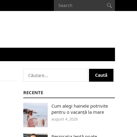
Caută
după:
RECENTE
Cum alegi hainele potrivite
pentru o vacanță la mare
august 4, 2026
Respirația lentă poate