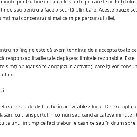
a minute pentru tine în pauzele scurte pe care le ai. Poți folos
inde sau pentru a face o scurtă plimbare. Aceste pauze scur
 simți mai concentrat și mai calm pe parcursul zilei.
tru noi înșine este că avem tendința de a accepta toate ce
 că responsabilitățile tale depășesc limitele rezonabile. Este
te simți obligat să te angajezi în activități care îți vor cons
u tine.
că
axare sau de distracție în activitățile zilnice. De exemplu, d
eplasării cu transportul în comun sau când ai câteva minute li
sculta unul în timp ce faci treburile casnice sau în drum spre