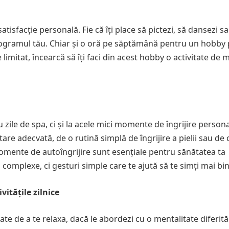
tisfacție personală. Fie că îți place să pictezi, să dansezi s
 programul tău. Chiar și o oră pe săptămână pentru un hobby
limitat, încearcă să îți faci din acest hobby o activitate de 
u zile de spa, ci și la acele mici momente de îngrijire person
atare adecvată, de o rutină simplă de îngrijire a pielii sau de
momente de autoîngrijire sunt esențiale pentru sănătatea ta
și complexe, ci gesturi simple care te ajută să te simți mai bin
itățile zilnice
tate de a te relaxa, dacă le abordezi cu o mentalitate diferită