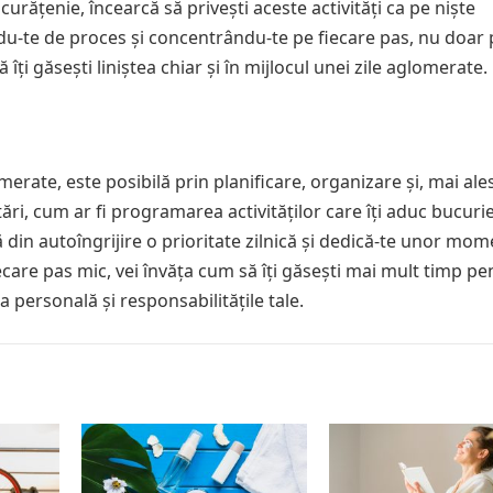
curățenie, încearcă să privești aceste activități ca pe niște
u-te de proces și concentrându-te pe fiecare pas, nu doar 
 îți găsești liniștea chiar și în mijlocul unei zile aglomerate.
omerate, este posibilă prin planificare, organizare și, mai ales
stări, cum ar fi programarea activităților care îți aduc bucuri
ă din autoîngrijire o prioritate zilnică și dedică-te unor mo
 fiecare pas mic, vei învăța cum să îți găsești mai mult timp pe
ța personală și responsabilitățile tale.