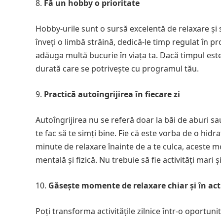
Fă un hobby o prioritate
Hobby-urile sunt o sursă excelentă de relaxare și sa
înveți o limbă străină, dedică-le timp regulat în
adăuga multă bucurie în viața ta. Dacă timpul este 
durată care se potrivește cu programul tău.
Practică autoîngrijirea în fiecare zi
Autoîngrijirea nu se referă doar la băi de aburi sa
te fac să te simți bine. Fie că este vorba de o hidr
minute de relaxare înainte de a te culca, aceste 
mentală și fizică. Nu trebuie să fie activități mari 
Găsește momente de relaxare chiar și în activ
Poți transforma activitățile zilnice într-o oportuni