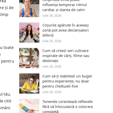
irea
influența temporar ritmul
re și de
cardiac și starea de calm
 timp
iulie 30, 2026
Coșurile apărute în aceeași
zonă pot avea declanșatori
diferiți
iulie 29, 2026
cu toate
Cum să creezi seri culinare
e
inspirate de cărți, filme sau
destinații
r pentru
iulie 28, 2026
Cum să-ți stabilești un buget
pentru experiențe, nu doar
pentru cheltuieli fixe
iulie 28, 2026
l tău,
e citit
Tonerele corectează reflexele
fără să înlocuiască o colorare
amâni.
completă