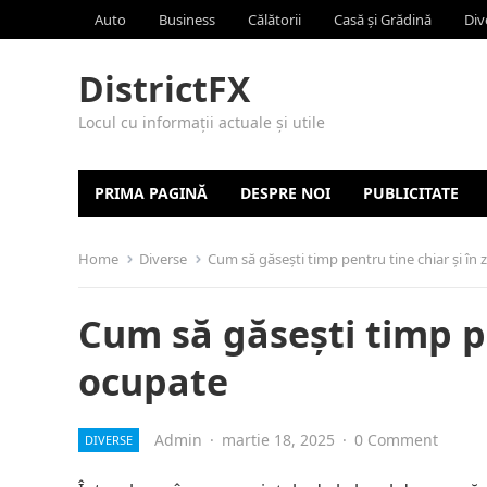
Auto
Business
Călătorii
Casă și Grădină
Div
DistrictFX
Locul cu informații actuale și utile
PRIMA PAGINĂ
DESPRE NOI
PUBLICITATE
Home
Diverse
Cum să găsești timp pentru tine chiar și în 
Cum să găsești timp pen
ocupate
Admin
·
martie 18, 2025
·
0 Comment
DIVERSE