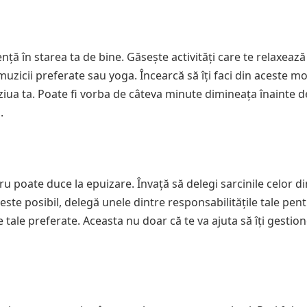
nță în starea ta de bine. Găsește activități care te relaxează
a muzicii preferate sau yoga. Încearcă să îți faci din aceste 
în ziua ta. Poate fi vorba de câteva minute dimineața înainte d
.
 poate duce la epuizare. Învață să delegi sarcinile celor din 
este posibil, delegă unele dintre responsabilitățile tale pent
e tale preferate. Aceasta nu doar că te va ajuta să îți gestio