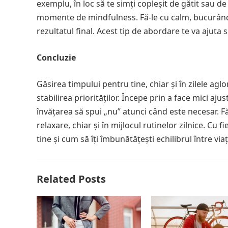
exemplu, în loc să te simți copleșit de gătit sau de 
momente de mindfulness. Fă-le cu calm, bucurând
rezultatul final. Acest tip de abordare te va ajuta să
Concluzie
Găsirea timpului pentru tine, chiar și în zilele agl
stabilirea priorităților. Începe prin a face mici aju
învățarea să spui „nu” atunci când este necesar. F
relaxare, chiar și în mijlocul rutinelor zilnice. Cu
tine și cum să îți îmbunătățești echilibrul între via
Related Posts