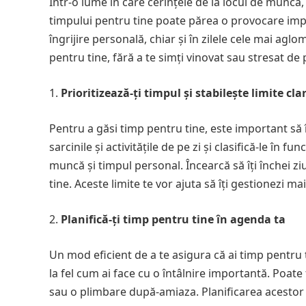
Într-o lume în care cerințele de la locul de muncă, f
timpului pentru tine poate părea o provocare impos
îngrijire personală, chiar și în zilele cele mai aglo
pentru tine, fără a te simți vinovat sau stresat de
Prioritizează-ți timpul și stabilește limite cla
Pentru a găsi timp pentru tine, este important să înv
sarcinile și activitățile de pe zi și clasifică-le în 
muncă și timpul personal. Încearcă să îți închei 
tine. Aceste limite te vor ajuta să îți gestionezi mai
Planifică-ți timp pentru tine în agenda ta
Un mod eficient de a te asigura că ai timp pentru t
la fel cum ai face cu o întâlnire importantă. Poate
sau o plimbare după-amiaza. Planificarea acestor m