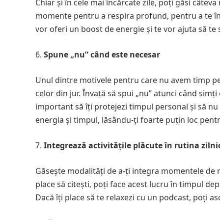
Chiar și în cele mai încărcate zile, poți găsi câtev
momente pentru a respira profund, pentru a te înt
vor oferi un boost de energie și te vor ajuta să te
Spune „nu” când este necesar
Unul dintre motivele pentru care nu avem timp pen
celor din jur. Învață să spui „nu” atunci când simți
important să îți protejezi timpul personal și să nu 
energia și timpul, lăsându-ți foarte puțin loc pentr
Integrează activitățile plăcute în rutina zilni
Găsește modalități de a-ți integra momentele de rel
place să citești, poți face acest lucru în timpul d
Dacă îți place să te relaxezi cu un podcast, poți a