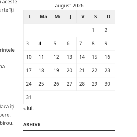
i aceste
august 2026
te îți
L
Ma
Mi
J
V
S
D
1
2
3
4
5
6
7
8
9
rințele
10
11
12
13
14
15
16
uma
17
18
19
20
21
22
23
24
25
26
27
28
29
30
31
acă îți
« iul.
bere.
 birou.
ARHIVE