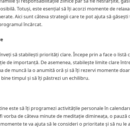
amilie și responsabilitățile zilnice par să fie nesfârșite, găs
ibilă. Totuși, este esențial să îți acorzi momente de relaxa
merate. Aici sunt câteva strategii care te pot ajuta să găsești
 programul încărcat.
re
eți să stabilești priorități clare. Începe prin a face o listă 
funcție de importanță. De asemenea, stabilește limite clare într
ziua de muncă la o anumită oră și să îți rezervi momente doa
 bine timpul și să îți păstrezi un echilibru.
ine este să îți programezi activitățile personale în calendaru
 fi vorba de câteva minute de meditație dimineața, o pauză d
omente te va ajuta să le consideri o prioritate și să nu le 