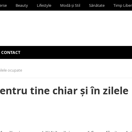
erse
Beauty
Lifestyle
Modă și Stil
Sănătate
Timp Liber
CONTACT
zilele ocupate
tru tine chiar și în zilele