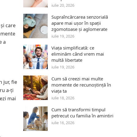
iulie 20, 2026
Supraîncărcarea senzorială
apare mai ușor în spații
 și care
zgomotoase și aglomerate
momente
iulie 19, 2026
e a
Viața simplificată: ce
eliminăm când vrem mai
multă libertate
iulie 19, 2026
Cum să creezi mai multe
jur, fie
momente de recunoștință în
ru a-ți
viața ta
nezi mai
iulie 18, 2026
Cum să transformi timpul
petrecut cu familia în amintiri
iulie 16, 2026