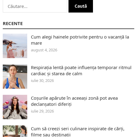
Caută
după:
RECENTE
Cum alegi hainele potrivite pentru o vacanță la
mare
august 4, 2026
Respirația lentă poate influența temporar ritmul
cardiac și starea de calm
iulie 30, 2026
Coșurile apărute în aceeași zonă pot avea
declanșatori diferiți
iulie 29, 2026
Cum să creezi seri culinare inspirate de cărți,
filme sau destinații