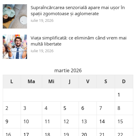
Supraîncărcarea senzorială apare mai ușor în
spații zgomotoase și aglomerate
iulie 19, 2026
Viața simplificată: ce eliminăm când vrem mai
multă libertate
iulie 19, 2026
martie 2026
L
Ma
Mi
J
V
S
D
1
2
3
4
5
6
7
8
9
10
11
12
13
14
15
16
17
18
19
20
21
22